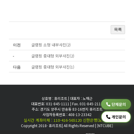
목록
글램핑 소형 내부사진(2)
이전
글램핑 중대형 외부사진(2)
-
글램핑 중대형 외부사진(1)
다음
상호명 : 휴리조트 | 대표자 : 노재근
대표번호: 031-845-1111 | Fax. 031-845-2111
단체문의
주소: 경기도 양주시 만송동 83-16번지 휴리조트
사업자등록번호 : 408-13-23342
개인문의
실시간 계좌이체 : 110-416-565120 신한은행(노재근)
Copyright 2018- 휴리조트| All Rights Reserved |
[NTCUBE]