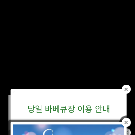
단체 MT.워크샵.당일야유회.수련회
예약하기
당일 바베큐장 이용 안내
이용요금
1인 10,000원 (24개월 이상)