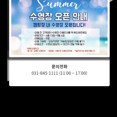
숯불(별도): 20,000원 (석쇠, 장갑, 숯불 1회 제
공)
운영시간
오전 11:00 ~ 오후 5:50
운영방식
토요일은 상시 운영이 아닌 유동적으로 운영됩
니다.
(상황에 따라 평일도 유동적 운영)
문의전화
031-845-1111 (11:00 ~ 17:00)
상호명 : 휴리조트 | 대표자 : 노재근