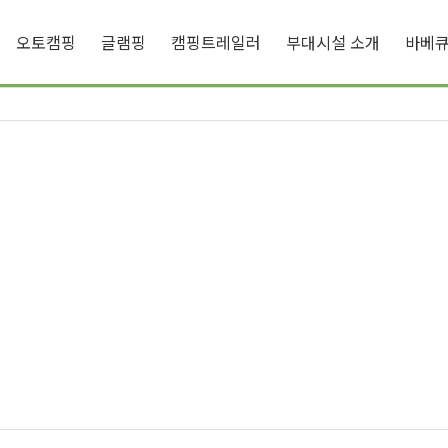
오토캠핑
글램핑
캠핑트레일러
부대시설 소개
바베