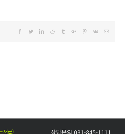
Facebook
Twitter
Linkedin
Reddit
Tumblr
Google+
Pinterest
Vk
Email
(노재근)
상담문의 031-845-1111