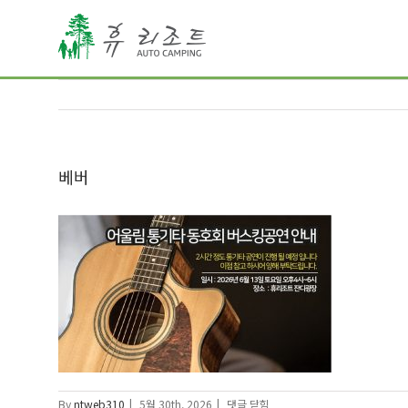
베버
베
By
ntweb310
|
5월 30th, 2026
|
댓글 닫힘