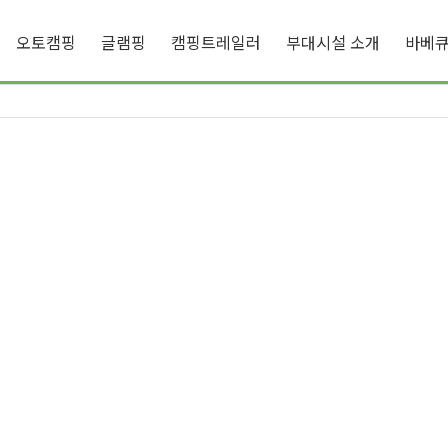
오토캠핑
글램핑
캠핑트레일러
부대시설 소개
바베