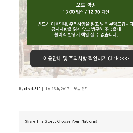
이
By
ntweb310
|
1월 13th, 2017
|
댓글 닫힘
용
안
내
및
주
의
Share This Story, Choose Your Platform!
사
항