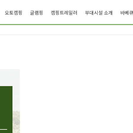
오토캠핑
글램핑
캠핑트레일러
부대시설 소개
바베