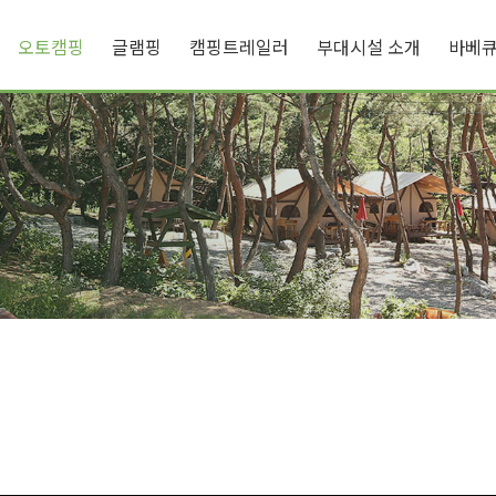
오토캠핑
글램핑
캠핑트레일러
부대시설 소개
바베