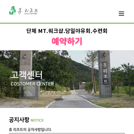
단체 MT.워크샵.당일야유회.수련회
예약하기