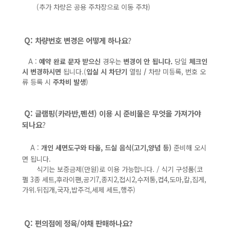
(추가 차량은 공용 주차장으로 이동 주차)
Q: 차량번호 변경은 어떻게 하나요
?
A :
예약 완료 문자 받으신
경우는
변경이 안 됩니다.
당일
체크인
시 변경하시면
됩니다.(
입실 시 차단기
열림
/
차량 미등록, 번호 오
류 등록 시
주차비 발생
)
Q: 글램핑(카라반,펜션) 이용 시 준비물은 무엇을 가져가야
되나요
?
A :
개인 세면도구와 타올, 드실 음식(고기,양념 등)
준비해 오시
면 됩니다.
식기는 보증금
제(만원)로 이용 가능합니다. /
식기 구성품(코
펠 3종 세트,후라이팬,공기7,종지2,접시2,수저통,컵4,도마,칼,집게,
가위.뒤집개,국자,밥주걱,세제 세트,행주)
Q: 편의점에 정육/야채 판매하나요?