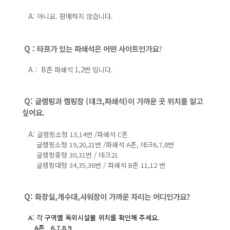
A: 아니요. 판매하지 않습니다.
Q : 타프가 있는 파쇄석은 어떤 사이트인가요
?
A :
B존 파쇄석 1,2번 입니다.
Q: 글램핑과 캠핑장 (데크,파쇄석)이 가까운 곳 위치를 알고
싶어요.
A:
글램핑소형 13,14번 /파쇄석 C존
글램핑소형 19,20,21번 /파쇄석 A존, 데크6,7,8번
글램핑중형 30,31번 / 데크21
글램핑대형 34,35,36번 / 파쇄석 B존 11,12 번
Q: 화장실,개수대,샤워장이 가까운 자리는 어디인가요?
A: 각 구역별 옥외시설물 위치를 확인해 주세요.
A존
6,7,8,9