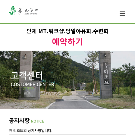
단체 MT.워크샵.당일야유회.수련회
예약하기