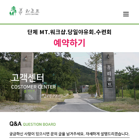
단체 MT.워크샵.당일야유회.수련회
예약하기