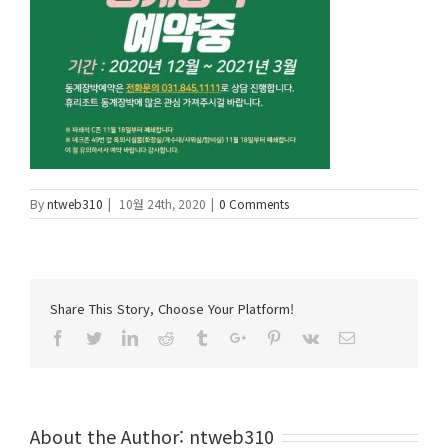
By
ntweb310
|
10월 24th, 2020
|
0 Comments
Share This Story, Choose Your Platform!
Facebook
Twitter
Linkedin
Reddit
Tumblr
Google+
Pinterest
Vk
Email
About the Author:
ntweb310