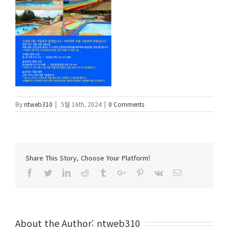
By
ntweb310
|
5월 16th, 2024
|
0 Comments
Share This Story, Choose Your Platform!
Facebook
Twitter
Linkedin
Reddit
Tumblr
Google+
Pinterest
Vk
Email
About the Author:
ntweb310