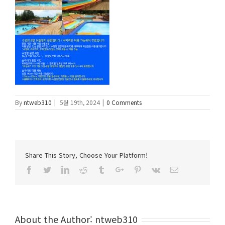
By
ntweb310
|
5월 19th, 2024
|
0 Comments
Share This Story, Choose Your Platform!
Facebook
Twitter
Linkedin
Reddit
Tumblr
Google+
Pinterest
Vk
Email
About the Author:
ntweb310