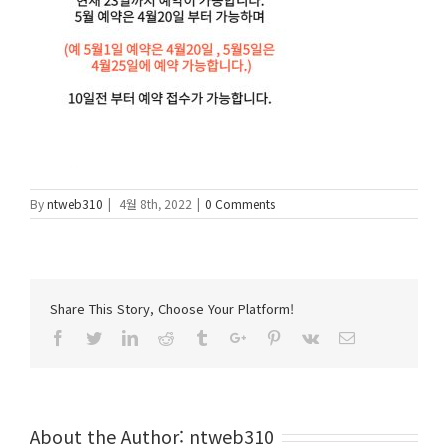
By
ntweb310
|
4월 8th, 2022
|
0 Comments
Share This Story, Choose Your Platform!
Facebook
Twitter
Linkedin
Reddit
Tumblr
Google+
Pinterest
Vk
Email
About the Author:
ntweb310