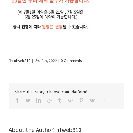
By
ntweb310
|
5월 8th, 2022
|
0 Comments
Share This Story, Choose Your Platform!
Facebook
Twitter
Linkedin
Reddit
Tumblr
Google+
Pinterest
Vk
Email
About the Author:
ntweb310