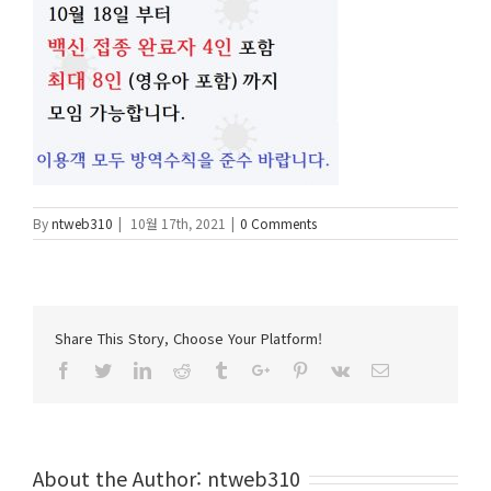
By
ntweb310
|
10월 17th, 2021
|
0 Comments
Share This Story, Choose Your Platform!
Facebook
Twitter
Linkedin
Reddit
Tumblr
Google+
Pinterest
Vk
Email
About the Author:
ntweb310