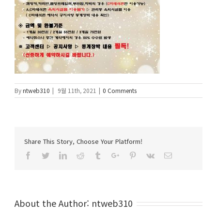
By
ntweb310
|
9월 11th, 2021
|
0 Comments
Share This Story, Choose Your Platform!
Facebook
Twitter
Linkedin
Reddit
Tumblr
Google+
Pinterest
Vk
Email
About the Author:
ntweb310