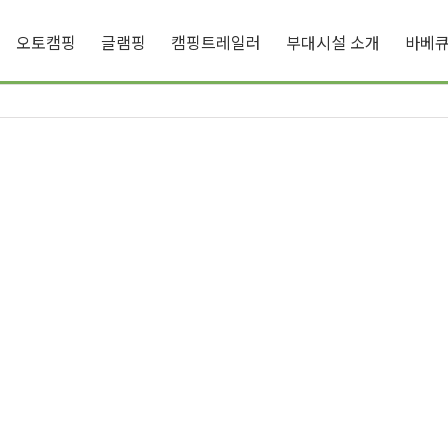
오토캠핑
글램핑
캠핑트레일러
부대시설 소개
바베