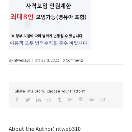
By
ntweb310
|
3월 23rd, 2022
|
0 Comments
Share This Story, Choose Your Platform!
Facebook
Twitter
Linkedin
Reddit
Tumblr
Google+
Pinterest
Vk
Email
About the Author:
ntweb310