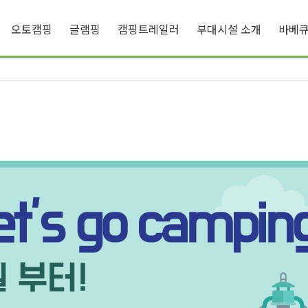
오토캠핑
글램핑
캠핑트레일러
부대시설 소개
바베