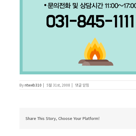
글
By
ntweb310
|
5월 31st, 2008
|
댓글 닫힘
램
핑
가
격
에
Share This Story, Choose Your Platform!