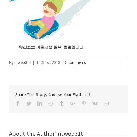
By
ntweb310
|
10월 1st, 2018
|
0 Comments
Share This Story, Choose Your Platform!
Facebook
Twitter
Linkedin
Reddit
Tumblr
Google+
Pinterest
Vk
Email
About the Author:
ntweb310