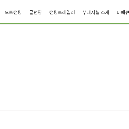
오토캠핑
글램핑
캠핑트레일러
부대시설 소개
바베