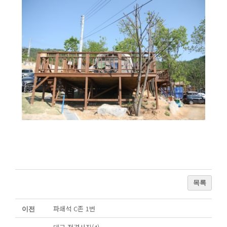
목록
파쇄석 C존 1번
이전