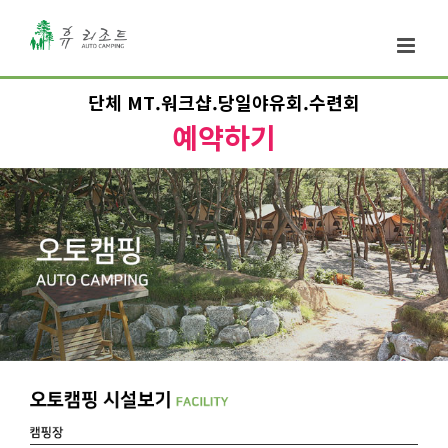
단체 MT.워크샵.당일야유회.수련회
예약하기