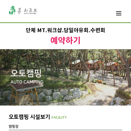
단체 MT.워크샵.당일야유회.수련회
예약하기