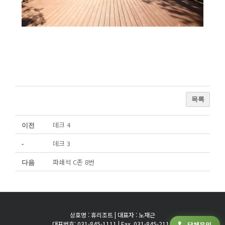
목록
데크 4
이전
데크 3
-
파쇄석 C존 8번
다음
상호명 : 휴리조트 | 대표자 : 노재근
대표번호: 031-845-1111 | Fax. 031-845-2111
단체문의