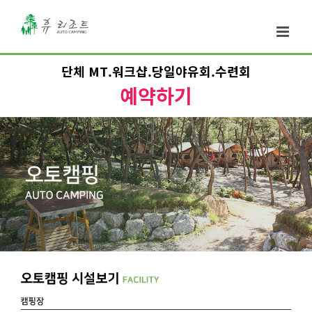
단체 MT.워크샵.당일야유회.수련회
예약하기