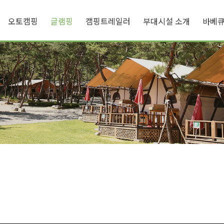
오토캠핑
글램핑
캠핑트레일러
부대시설 소개
바베